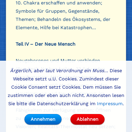
10. Chakra erschaffen und anwenden;
Symbole für Gruppen, Gegenstände,
Themen; Behandeln des Ökosystems, der
Elemente, Hilfe bei Katastrophen…
Teil IV – Der Neue Mensch
Neugeborenes und Mutter verbinden
(Bonding); Narben heilen; 33 Sekunden
Ärgerlich, aber laut Verordnung ein Muss…
Diese
Manifestation; Attribute des Neuen
Webseite setzt u.U. Cookies. Zumindest dieser
Menschen; Level 2 Meditation zur tiefen
Cookie Consent setzt Cookies. Dem müssen Sie
Umstimmung und Neuorientierung; im
zustimmen oder eben auch nicht. Ansonsten lesen
Einklang mit der Neuen Energie;
Sie bitte die Datenschutzerklärung im
Impressum
.
Fähigkeiten zur Verfügung stellen; Öffnen
zu den höchsten Wünschen, Träumen,
Annehmen
Ablehnen
Visionen; Realitäts-Thermostat neu setzen;